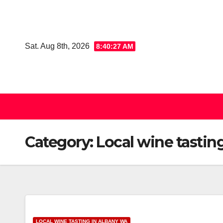
Skip
to
content
Sat. Aug 8th, 2026
8:40:28 AM
Category:
Local wine tastin
LOCAL WINE TASTING IN ALBANY WA