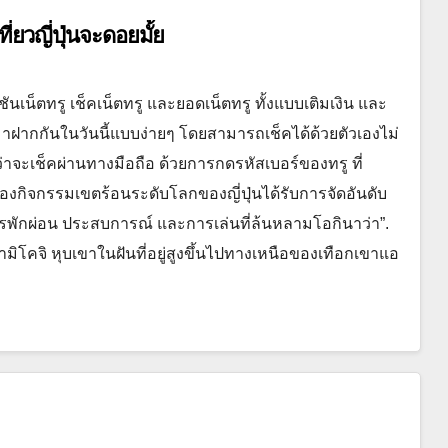
่ยวญี่ปุ่นจะดอยมั้ย
ชันเน็ตทรู เช็คเน็ตทรู และยอดเน็ตทรู ทั้งแบบเติมเงิน และ
าฝากกันในวันนี้แบบง่ายๆ โดยสามารถเช็คได้ด้วยตัวเองไม่
่าจะเช็คผ่านทางมือถือ ด้วยการกดรหัสเบอร์ของทรู ที่
งกิจกรรมเขตร้อนระดับโลกของญี่ปุ่นได้รับการจัดอันดับ
พักผ่อน ประสบการณ์ และการเล่นที่ล้นหลามโอกินาว่า”.
คามิโคจิ หุบเขาในฝันที่อยู่สูงขึ้นไปทางเหนือของเทือกเขาแอ