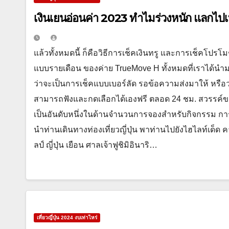
เงินเยนอ่อนค่า 2023 ทำไมร่วงหนัก แลกไปเที
แล้วทั้งหมดนี้ ก็คือวิธีการเช็คเงินทรู และการเช็คโปรโม
แบบรายเดือน ของค่าย TrueMove H ทั้งหมดที่เราได้นำม
ว่าจะเป็นการเช็คแบบเบอร์ลัด รอข้อความส่งมาให้ หรือว
สามารถฟังและกดเลือกได้เองฟรี ตลอด 24 ชม. สวรรค์ขอ
เป็นอันดับหนึ่งในด้านจำนวนการจองสำหรับกิจกรรม การ
นำท่านเดินทางท่องเที่ยวญี่ปุ่น พาท่านไปยังไฮไลท์เด็ด 
ลป์ ญี่ปุ่น เยือน ศาลเจ้าฟูชิมิอินาริ…
เที่ยวญี่ปุ่น 2024 งบเท่าไหร่