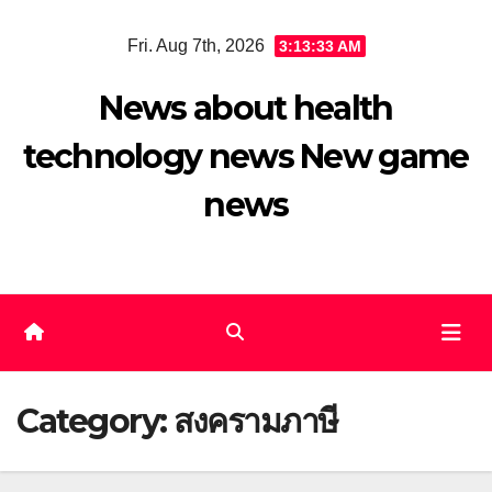
Skip
Fri. Aug 7th, 2026
3:13:34 AM
to
content
News about health
technology news New game
news
Category:
สงครามภาษี