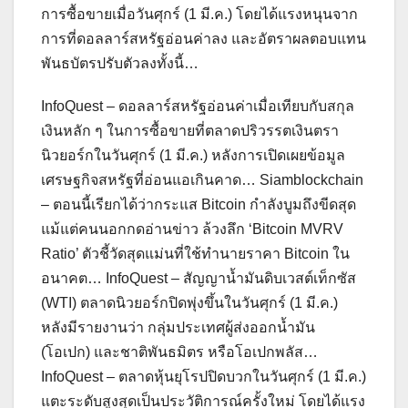
การซื้อขายเมื่อวันศุกร์ (1 มี.ค.) โดยได้แรงหนุนจาก
การที่ดอลลาร์สหรัฐอ่อนค่าลง และอัตราผลตอบแทน
พันธบัตรปรับตัวลงทั้งนี้…
InfoQuest – ดอลลาร์สหรัฐอ่อนค่าเมื่อเทียบกับสกุล
เงินหลัก ๆ ในการซื้อขายที่ตลาดปริวรรตเงินตรา
นิวยอร์กในวันศุกร์ (1 มี.ค.) หลังการเปิดเผยข้อมูล
เศรษฐกิจสหรัฐที่อ่อนแอเกินคาด… Siamblockchain
– ตอนนี้เรียกได้ว่ากระแส Bitcoin กำลังบูมถึงขีดสุด
แม้แต่คนนอกกดอ่านข่าว ล้วงลึก ‘Bitcoin MVRV
Ratio’ ตัวชี้วัดสุดแม่นที่ใช้ทำนายราคา Bitcoin ใน
อนาคต… InfoQuest – สัญญาน้ำมันดิบเวสต์เท็กซัส
(WTI) ตลาดนิวยอร์กปิดพุ่งขึ้นในวันศุกร์ (1 มี.ค.)
หลังมีรายงานว่า กลุ่มประเทศผู้ส่งออกน้ำมัน
(โอเปก) และชาติพันธมิตร หรือโอเปกพลัส…
InfoQuest – ตลาดหุ้นยุโรปปิดบวกในวันศุกร์ (1 มี.ค.)
แตะระดับสูงสุดเป็นประวัติการณ์ครั้งใหม่ โดยได้แรง