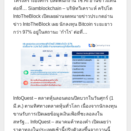
โครงสร้างองค์กร ปลดพนักงาน ใช้ AI อ่านข่าวแทน
ต่อที่… Siamblockchain – บริษัทวิเคราะห์ คริปโต
IntoTheBlock เปิดเผยผ่านจดหมายข่าวประกดอ่าน
ข่าว IntoTheBlock เผย นักลงทุน Bitcoin ระยะยาว
กว่า 97% อยู่ในสถานะ ‘กำไร’ ต่อที่…
InfoQuest – ตลาดหุ้นลอนดอนปิดบวกในวันศุกร์ (1
มี.ค.) ตามทิศทางตลาดหุ้นทั่วโลก เนื่องจากนักลงทุน
ขานรับการเปิดเผยข้อมูลเงินเฟ้อที่ชะลอลงใน
สหรัฐ… InfoQuest – สมาคมค้าทองคำ เปิดเผยว่า
ราคาทองในประเทศเช้านี้ปรับตัวสูงขึ้นจากวานนี้