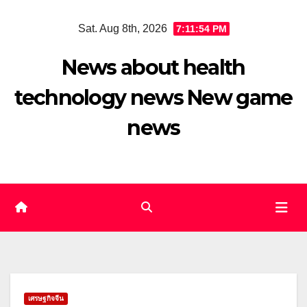
Skip
Sat. Aug 8th, 2026
7:11:55 PM
to
content
News about health
technology news New game
news
เศรษฐกิจจีน