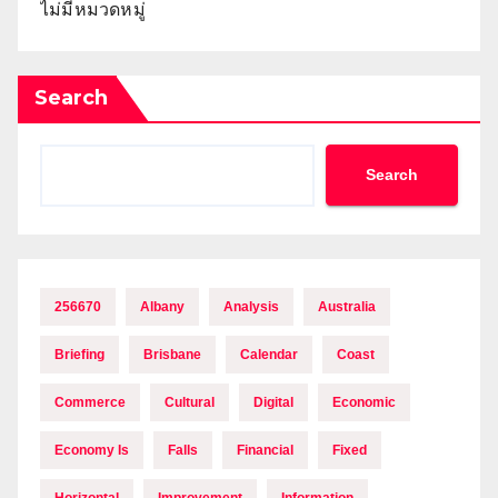
ไม่มีหมวดหมู่
Search
Search
256670
Albany
Analysis
Australia
Briefing
Brisbane
Calendar
Coast
Commerce
Cultural
Digital
Economic
Economy Is
Falls
Financial
Fixed
Horizontal
Improvement
Information