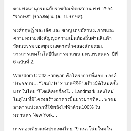
ตามพจนานุกรมฉบับราชบัณฑิตยสถาน พ.ศ. 2554
“รากษส” [รากสด] น. (ส.; ป. รกฺขส).
พงศ์กฤษฎิ์ พละเลิศ และ ชาญ เดชอัศวนง. ภาพและ
ความหมายเชิงสัญญะความเป็นท้องถิ่นผ่านสินค้า
วัฒนธรรมของชุมชนตลาดน้ำคลองลัดมะยม.
วารสารเทคโนโลยีสื่อสารมวลชน มทร.พระนคร. ปีที่
6 ฉบับที่ 2.
Whizdom Craftz Samyan คือโครงการที่มอบ 5 องค์
ประกอบพ… “โฮมโปร” x “เอสซีจีซี” สร้างมิติใหม่ครั้ง
แรกในไทย “รีไซเคิลเครื่องใ… Landmark แห่งใหม่
ในดูไบ ที่มีโครงสร้างอาคารยื่นยาวมากที่ส… พาชม
อาคารแห่งแรกที่ใช้พลังไฟฟ้าล้วน100% ใน
มหานคร New York…
การท่องเที่ยวแห่งประเทศไทย. “9 แนวโน้มใหม่ใน