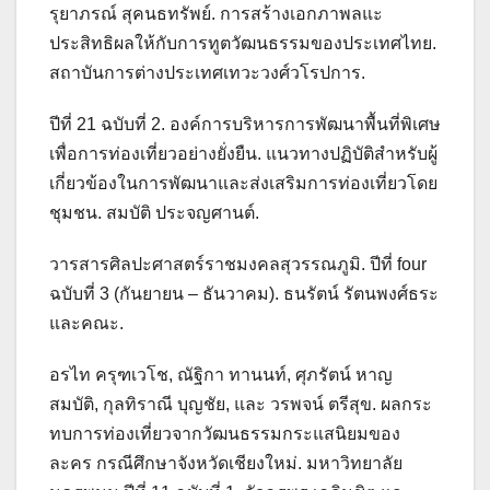
รุยาภรณ์ สุคนธทรัพย์. การสร้างเอกภาพลแะ
ประสิทธิผลให้กับการทูตวัฒนธรรมของประเทศไทย.
สถาบันการต่างประเทศเทวะวงศ์วโรปการ.
ปีที่ 21 ฉบับที่ 2. องค์การบริหารการพัฒนาพื้นที่พิเศษ
เพื่อการท่องเที่ยวอย่างยั่งยืน. แนวทางปฏิบัติสำหรับผู้
เกี่ยวข้องในการพัฒนาและส่งเสริมการท่องเที่ยวโดย
ชุมชน. สมบัติ ประจญศานต์.
วารสารศิลปะศาสตร์ราชมงคลสุวรรณภูมิ. ปีที่ four
ฉบับที่ 3 (กันยายน – ธันวาคม). ธนรัตน์ รัตนพงศ์ธระ
และคณะ.
อรไท ครุฑเวโช, ณัฐิกา ทานนท์, ศุภรัตน์ หาญ
สมบัติ, กุลทิราณี บุญชัย, และ วรพจน์ ตรีสุข. ผลกระ
ทบการท่องเที่ยวจากวัฒนธรรมกระแสนิยมของ
ละคร กรณีศึกษาจังหวัดเชียงใหม่. มหาวิทยาลัย