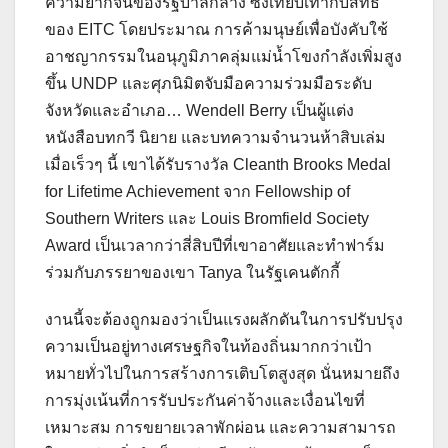
ความยากจนของรัฐบาลกลาง ซึ่งเทียบเท่ากับสิทธิ์
ของ EITC โดยประมาณ การค้ามนุษย์เพื่อบังคับใช้
อาชญากรรมในอนุภูมิภาคลุ่มแม่น้ำโขงกำลังเพิ่มสูง
ขึ้น UNDP และศุภนิมิตจับมือความร่วมมือระดับ
จังหวัดและอำเภอ… Wendell Berry เป็นผู้แต่ง
หนังสือบทกวี นิยาย และบทความจำนวนห้าสิบเล่ม
เมื่อเร็วๆ นี้ เขาได้รับรางวัล Cleanth Brooks Medal
for Lifetime Achievement จาก Fellowship of
Southern Writers และ Louis Bromfield Society
Award เป็นเวลากว่าสี่สิบปีที่เขาอาศัยและทำฟาร์ม
ร่วมกับภรรยาของเขา Tanya ในรัฐเคนตักกี้
งานนี้จะต้องถูกมองว่าเป็นแรงผลักดันในการปรับปรุง
ความเป็นอยู่ทางเศรษฐกิจในท้องถิ่นมากกว่าเป้า
หมายทั่วไปในการสร้างการเติบโตสูงสุด นั่นหมายถึง
การมุ่งเน้นที่การรับประกันค่าจ้างและเงื่อนไขที่
เหมาะสม การขยายเวลาพักผ่อน และความสามารถ