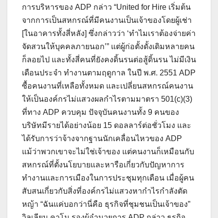
การบริหารของ ADP กล่าว “United for Hire เริ่มต้น
จากการเป็นสหกรณ์ที่มีคนงานเป็นเจ้าของโดยผู้เช่า
[ในอาคารทั้งสี่หลัง] ซึ่งกล่าวว่า ‘ทำไมเราต้องจ่ายค่า
จัดสวนให้บุคคลภายนอก’” แต่ผู้ก่อตั้งดั้งเดิมหลายคน
ก็ลอยไป และทั้งสี่คนที่ยังคงดิ้นรนต่อสู้ดิ้นรน ไม่มีเงิน
เดือนประจำ ทำงานตามฤดูกาล ในปี พ.ศ. 2551 ADP
ซื้อคนงานที่เหลือทั้งหมด และเปลี่ยนสหกรณ์คนงาน
ให้เป็นองค์กรไม่แสวงผลกำไรตามมาตรา 501(c)(3)
ที่ทาง ADP ควบคุม ปัจจุบันคนงานทั้ง 9 คนของ
บริษัทมีรายได้อย่างน้อย 15 ดอลลาร์ต่อชั่วโมง และ
ได้รับการว่าจ้างจากฐานนักเคลื่อนไหวของ ADP
แม้ว่าพวกเขาจะไม่ใช่เจ้าของ แต่คนงานก็เหมือนกับ
สหกรณ์ที่ตั้งนโยบายและหารือเกี่ยวกับปัญหาการ
ทำงานและการเมืองในการประชุมทุกเดือน เมื่อผู้คน
สับสนเกี่ยวกับสิ่งที่องค์กรไม่แสวงหากำไรกำลังตัด
หญ้า “ฉันแค่บอกว่านี่คือ ธุรกิจที่ชุมชนเป็นเจ้าของ”
วิลเลียม คาโน รองผู้อำนวยการ ADP กล่าว ธุรกิจ