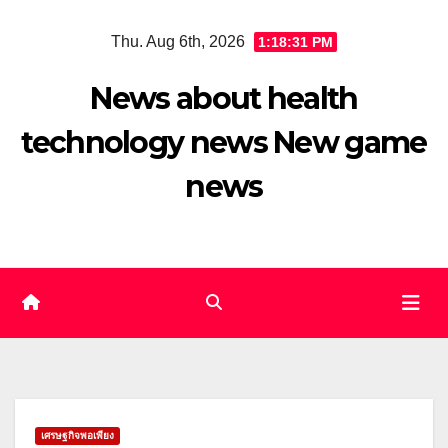
Skip
Thu. Aug 6th, 2026
1:18:32 PM
to
content
News about health
technology news New game
news
เศรษฐกิจพอเพียง