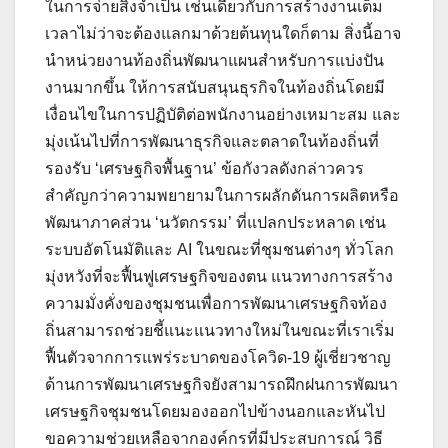
ในการจ่ายสิ่งจำเป็น เช่นเดียวกับการสร้างงานเต็ม
เวลาไม่ว่าจะต้องแลกมาด้วยต้นทุนใดก็ตาม สิ่งนี้อาจ
นำหน่วยงานท้องถิ่นพัฒนาแผนสำหรับการแบ่งปัน
งานมากขึ้น ให้การสนับสนุนธุรกิจในท้องถิ่นโดยมี
เงื่อนไขในการปฏิบัติต่อพนักงานอย่างเหมาะสม และ
มุ่งเน้นไปที่การพัฒนาธุรกิจและตลาดในท้องถิ่นที่
รองรับ ‘เศรษฐกิจพื้นฐาน’ ข้อกังวลดังกล่าวควร
สำคัญกว่าความพยายามในการผลักดันการผลิตหรือ
พัฒนาภาคส่วน ‘นวัตกรรม’ ที่แปลกประหลาด เช่น
ระบบอัตโนมัติและ AI ในขณะที่ชุมชนต่างๆ ทั่วโลก
มุ่งหวังที่จะฟื้นฟูเศรษฐกิจของตน แนวทางการสร้าง
ความมั่งคั่งของชุมชนเพื่อการพัฒนาเศรษฐกิจท้อง
ถิ่นสามารถช่วยชี้แนะแนวทางใหม่ในขณะที่เราเริ่ม
ฟื้นตัวจากการแพร่ระบาดของโควิด-19 ผู้เชี่ยวชาญ
ด้านการพัฒนาเศรษฐกิจยังสามารถฝึกฝนการพัฒนา
เศรษฐกิจชุมชนโดยมองออกไปข้างนอกและหันไป
ขอความช่วยเหลือจากองค์กรที่มีประสบการณ์ วิธี