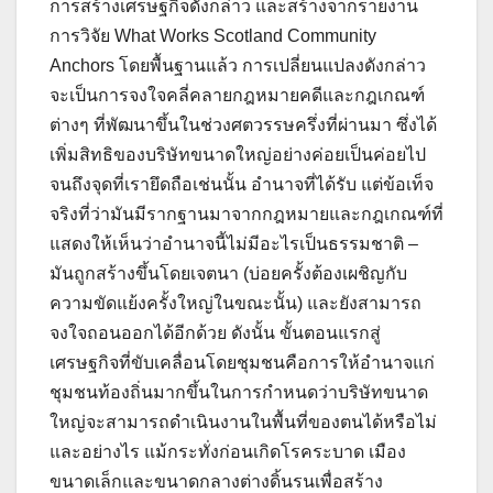
การสร้างเศรษฐกิจดังกล่าว และสร้างจากรายงาน
การวิจัย What Works Scotland Community
Anchors โดยพื้นฐานแล้ว การเปลี่ยนแปลงดังกล่าว
จะเป็นการจงใจคลี่คลายกฎหมายคดีและกฎเกณฑ์
ต่างๆ ที่พัฒนาขึ้นในช่วงศตวรรษครึ่งที่ผ่านมา ซึ่งได้
เพิ่มสิทธิของบริษัทขนาดใหญ่อย่างค่อยเป็นค่อยไป
จนถึงจุดที่เรายึดถือเช่นนั้น อำนาจที่ได้รับ แต่ข้อเท็จ
จริงที่ว่ามันมีรากฐานมาจากกฎหมายและกฎเกณฑ์ที่
แสดงให้เห็นว่าอำนาจนี้ไม่มีอะไรเป็นธรรมชาติ –
มันถูกสร้างขึ้นโดยเจตนา (บ่อยครั้งต้องเผชิญกับ
ความขัดแย้งครั้งใหญ่ในขณะนั้น) และยังสามารถ
จงใจถอนออกได้อีกด้วย ดังนั้น ขั้นตอนแรกสู่
เศรษฐกิจที่ขับเคลื่อนโดยชุมชนคือการให้อำนาจแก่
ชุมชนท้องถิ่นมากขึ้นในการกำหนดว่าบริษัทขนาด
ใหญ่จะสามารถดำเนินงานในพื้นที่ของตนได้หรือไม่
และอย่างไร แม้กระทั่งก่อนเกิดโรคระบาด เมือง
ขนาดเล็กและขนาดกลางต่างดิ้นรนเพื่อสร้าง